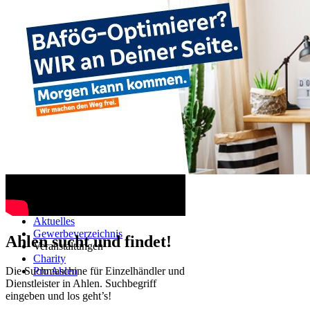
Ahlen TV
Navigation überspringen
Startseite
Aktuelles
Gewerbeverzeichnis
Ahlen sucht und findet!
Veranstaltungen
Charity
Die Suchmaschine für Einzelhändler und
Pro Ahlen
Dienstleister in Ahlen. Suchbegriff
eingeben und los geht’s!