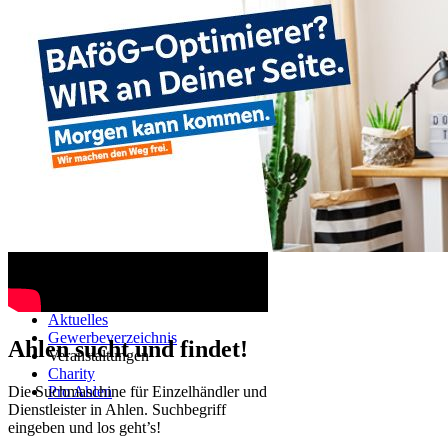
Ahlen TV
Navigation überspringen
Startseite
Aktuelles
Gewerbeverzeichnis
Ahlen sucht und findet!
Veranstaltungen
Charity
Die Suchmaschine für Einzelhändler und
Pro Ahlen
Dienstleister in Ahlen. Suchbegriff
eingeben und los geht’s!