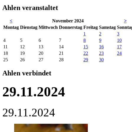
Ahlen veranstaltet
<
November 2024
>
Mo
ntag
Di
enstag
Mi
ttwoch
Do
nnerstag
Fr
eitag
Sa
mstag
So
nnta
1
2
3
4
5
6
7
8
9
10
11
12
13
14
15
16
17
18
19
20
21
22
23
24
25
26
27
28
29
30
Ahlen verbindet
29.11.2024
29.11.2024