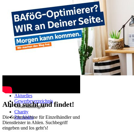
Ahlen TV
Navigation überspringen
Startseite
Aktuelles
Gewerbeverzeichnis
Ahlen sucht und findet!
Veranstaltungen
Charity
Die Suchmaschine für Einzelhändler und
Pro Ahlen
Dienstleister in Ahlen. Suchbegriff
eingeben und los geht’s!