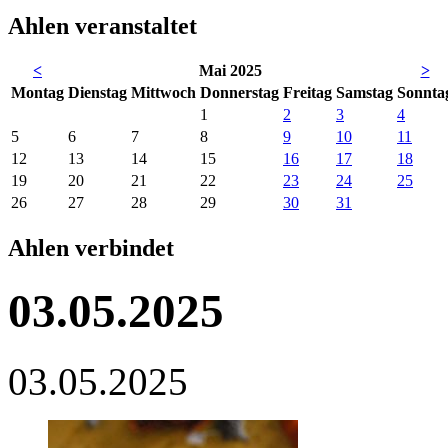
Ahlen veranstaltet
<
Mai 2025
>
Mo
ntag
Di
enstag
Mi
ttwoch
Do
nnerstag
Fr
eitag
Sa
mstag
So
nnta
1
2
3
4
5
6
7
8
9
10
11
12
13
14
15
16
17
18
19
20
21
22
23
24
25
26
27
28
29
30
31
Ahlen verbindet
03.05.2025
03.05.2025