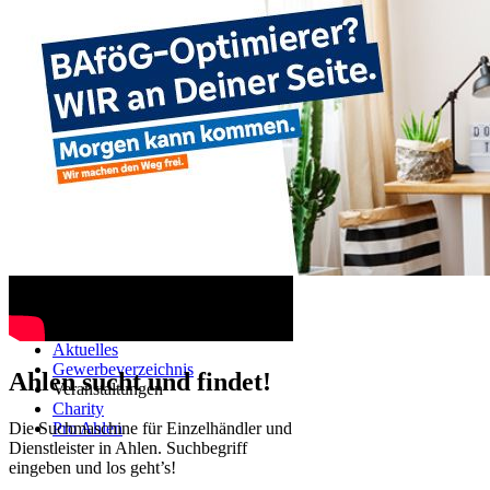
Ahlen TV
Navigation überspringen
Startseite
Aktuelles
Gewerbeverzeichnis
Ahlen sucht und findet!
Veranstaltungen
Charity
Die Suchmaschine für Einzelhändler und
Pro Ahlen
Dienstleister in Ahlen. Suchbegriff
eingeben und los geht’s!