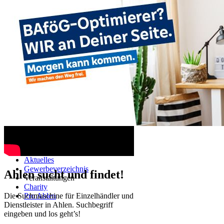
Ahlen TV
Navigation überspringen
Startseite
Aktuelles
Gewerbeverzeichnis
Ahlen sucht und findet!
Veranstaltungen
Charity
Die Suchmaschine für Einzelhändler und
Pro Ahlen
Dienstleister in Ahlen. Suchbegriff
eingeben und los geht’s!