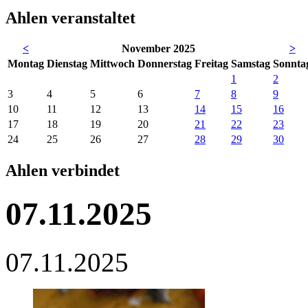
Ahlen veranstaltet
<
November 2025
>
Mo
ntag
Di
enstag
Mi
ttwoch
Do
nnerstag
Fr
eitag
Sa
mstag
So
nnta
1
2
3
4
5
6
7
8
9
10
11
12
13
14
15
16
17
18
19
20
21
22
23
24
25
26
27
28
29
30
Ahlen verbindet
07.11.2025
07.11.2025