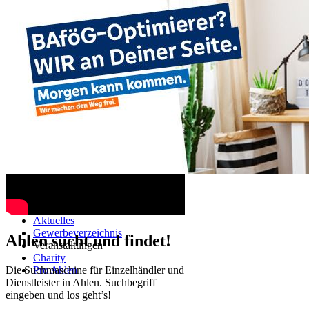
Ahlen TV
Navigation überspringen
Startseite
Aktuelles
Gewerbeverzeichnis
Ahlen sucht und findet!
Veranstaltungen
Charity
Die Suchmaschine für Einzelhändler und
Pro Ahlen
Dienstleister in Ahlen. Suchbegriff
eingeben und los geht’s!