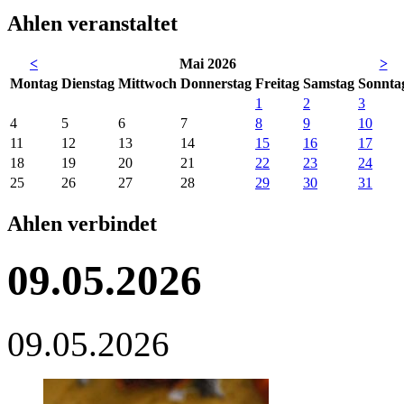
Ahlen veranstaltet
<
Mai 2026
>
Mo
ntag
Di
enstag
Mi
ttwoch
Do
nnerstag
Fr
eitag
Sa
mstag
So
nnta
1
2
3
4
5
6
7
8
9
10
11
12
13
14
15
16
17
18
19
20
21
22
23
24
25
26
27
28
29
30
31
Ahlen verbindet
09.05.2026
09.05.2026