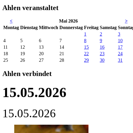
Ahlen veranstaltet
<
Mai 2026
>
Mo
ntag
Di
enstag
Mi
ttwoch
Do
nnerstag
Fr
eitag
Sa
mstag
So
nnta
1
2
3
4
5
6
7
8
9
10
11
12
13
14
15
16
17
18
19
20
21
22
23
24
25
26
27
28
29
30
31
Ahlen verbindet
15.05.2026
15.05.2026