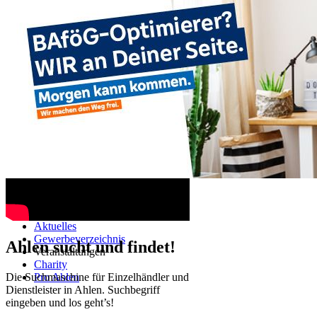
Ahlen TV
Navigation überspringen
Startseite
Aktuelles
Gewerbeverzeichnis
Ahlen sucht und findet!
Veranstaltungen
Charity
Die Suchmaschine für Einzelhändler und
Pro Ahlen
Dienstleister in Ahlen. Suchbegriff
eingeben und los geht’s!