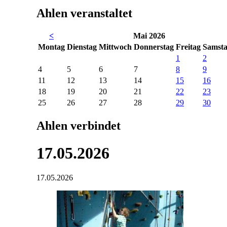
Ahlen veranstaltet
<
Mai 2026
Mo
ntag
Di
enstag
Mi
ttwoch
Do
nnerstag
Fr
eitag
Sa
mst
1
2
4
5
6
7
8
9
11
12
13
14
15
16
18
19
20
21
22
23
25
26
27
28
29
30
Ahlen verbindet
17.05.2026
17.05.2026