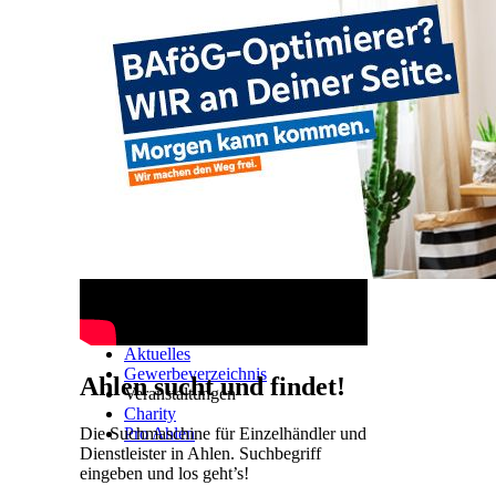
Ahlen TV
Navigation überspringen
Startseite
Aktuelles
Gewerbeverzeichnis
Ahlen sucht und findet!
Veranstaltungen
Charity
Die Suchmaschine für Einzelhändler und
Pro Ahlen
Dienstleister in Ahlen. Suchbegriff
eingeben und los geht’s!