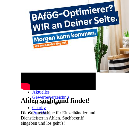
Ahlen TV
Navigation überspringen
Startseite
Aktuelles
Gewerbeverzeichnis
Ahlen sucht und findet!
Veranstaltungen
Charity
Die Suchmaschine für Einzelhändler und
Pro Ahlen
Dienstleister in Ahlen. Suchbegriff
eingeben und los geht’s!