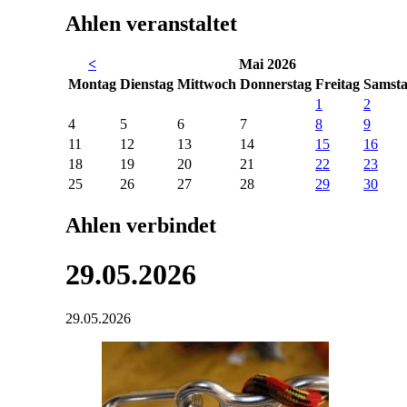
Ahlen veranstaltet
<
Mai 2026
Mo
ntag
Di
enstag
Mi
ttwoch
Do
nnerstag
Fr
eitag
Sa
mst
1
2
4
5
6
7
8
9
11
12
13
14
15
16
18
19
20
21
22
23
25
26
27
28
29
30
Ahlen verbindet
29.05.2026
29.05.2026