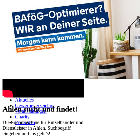
Ahlen TV
Navigation überspringen
Startseite
Aktuelles
Gewerbeverzeichnis
Ahlen sucht und findet!
Veranstaltungen
Charity
Die Suchmaschine für Einzelhändler und
Pro Ahlen
Dienstleister in Ahlen. Suchbegriff
eingeben und los geht’s!