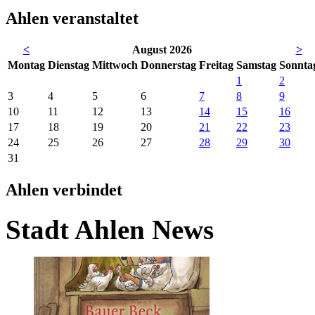
Ahlen veranstaltet
<
August 2026
>
Mo
ntag
Di
enstag
Mi
ttwoch
Do
nnerstag
Fr
eitag
Sa
mstag
So
nnta
1
2
3
4
5
6
7
8
9
10
11
12
13
14
15
16
17
18
19
20
21
22
23
24
25
26
27
28
29
30
31
Ahlen verbindet
Stadt Ahlen News